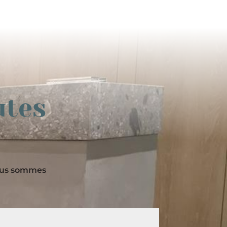
utes
nous sommes