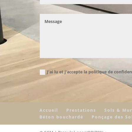
J'ai lu et j'accepte la politique de confiden
Accueil
Prestations
Sols & Mu
Béton bouchardé
Ponçage des So