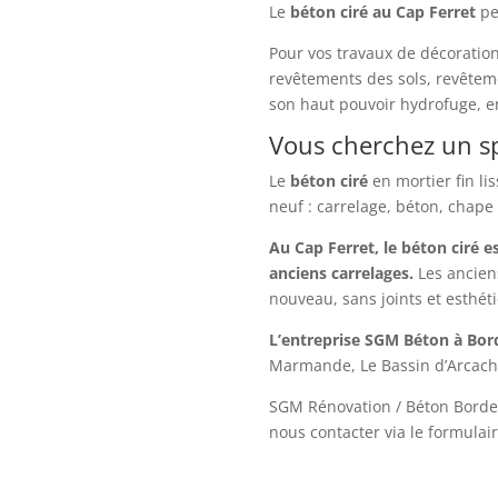
Le
béton ciré
au Cap Ferret
pe
Pour vos travaux de décoratio
revêtements des sols, revêteme
son haut pouvoir hydrofuge, en
Vous cherchez un sp
Le
béton ciré
en mortier fin li
neuf : carrelage, béton, chape
Au Cap Ferret, le béton ciré 
anciens carrelages.
Les ancien
nouveau, sans joints et esthét
L’entreprise SGM Béton à Bo
Marmande, Le Bassin d’Arcacho
SGM Rénovation / Béton Borde
nous contacter via le formulair