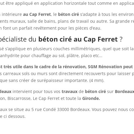
ut être appliqué en application horizontale tout comme en applica
n intérieure
au Cap Ferret
, le
béton ciré
s’adapte à tous les enviro
nts muraux, salle de bains, plans de travail ou autre. Sa grande 
 font un parfait revêtement pour les pièces d’eau.
écialiste du
béton ciré
au Cap Ferret
?
ssé s’applique en plusieurs couches millimétriques, quel que soit l
 anhydrite pour chauffage au sol, plâtre, placo etc…
est très utile dans le cadre de la rénovation, SGM Rénovation peu
s carreaux sols ou murs sont directement recouverts pour laisser 
ique sans créer de surépaisseur importante. (4 mm).
rdeaux
intervient pour tous vos
travaux
de
béton ciré
sur
Bordeau
n, Biscarrosse, Le Cap Ferret et toute la
Gironde.
aux se situe au 5 rue Condé 33000 Bordeaux. Vous pouvez nous c
e ci dessous.