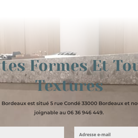
tes Formes Et To
Textures
Bordeaux est situé 5 rue Condé 33000 Bordeaux et 
joignable au 06 36 946 449.