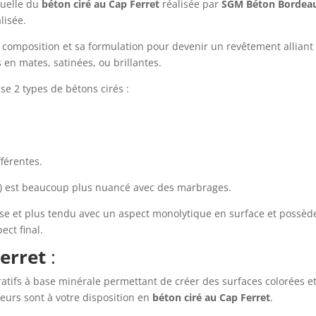
nuelle du
béton ciré
au Cap Ferret
réalisée par
SGM Béton Bordea
lisée.
composition et sa formulation pour devenir un revêtement alliant 
s en mates, satinées, ou brillantes.
e 2 types de bétons cirés :
fférentes.
) est beaucoup plus nuancé avec des marbrages.
isse et plus tendu avec un aspect monolytique en surface et poss
ect final.
erret
:
atifs à base minérale permettant de créer des surfaces colorées et
urs sont à votre disposition en
béton ciré
au Cap Ferret
.