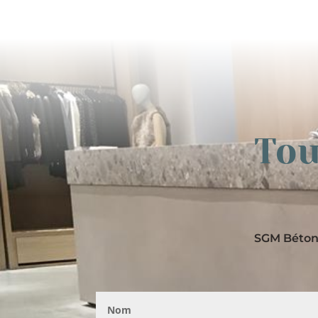
Tou
SGM Béton 