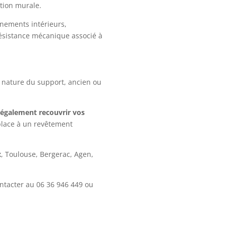
tion murale.
nnements intérieurs,
résistance mécanique associé à
a nature du support, ancien ou
t également recouvrir vos
place à un revêtement
x
, Toulouse, Bergerac, Agen,
ontacter au
06 36 946 449
ou