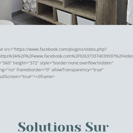
me src="https://www.facebook.com/plugins/video.php?
https%3A%2F%2Fwww.facebook.com%2F926373374039597%2Fvide
="560" height="372" style="border:none;overflow:hidden"
ling="no" frameborder="0" allowTransparency="true"
FullScreen="true"></iframe>
Solutions Sur