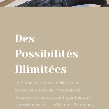
Des
Possibilités
Illimitées
Le Béton peut être appliqué dans
toutes les pièces de votre habitat. Il
offre de nombreux avantages tels que
sa résistance et sa sollicitude. Son rendu