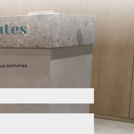
utes
nous sommes