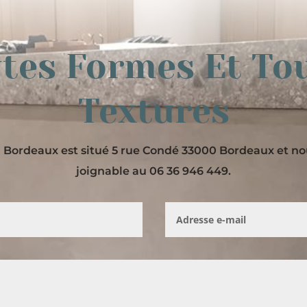
tes Formes Et To
Textures
Bordeaux est situé 5 rue Condé 33000 Bordeaux et 
joignable au 06 36 946 449.