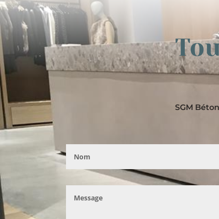
Tou
SGM Béton 