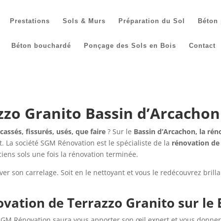
Prestations
Sols & Murs
Préparation du Sol
Béton 
Béton bouchardé
Ponçage des Sols en Bois
Contact
zzo Granito Bassin d’Arcachon
cassés, fissurés, usés, que faire
? Sur le
Bassin d’Arcachon, la ré
t. La société SGM Rénovation est le spécialiste de la
rénovation d
ens sols une fois la rénovation terminée.
er son carrelage. Soit en le nettoyant et vous le redécouvrez brillan
ovation de
Terrazzo Granito
sur le
é SGM Rénovation saura vous apporter son œil expert et vous donner