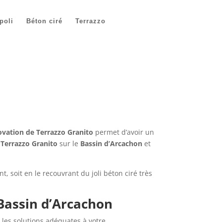
poli
Béton ciré
Terrazzo
novation de Terrazzo Granito
permet d’avoir un
e
Terrazzo Granito
sur le
Bassin d’Arcachon
et
t, soit en le recouvrant du joli béton ciré très
 Bassin d’Arcachon
 les solutions adéquates à votre