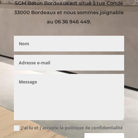
SGM Béton Bordeaux est situé 5 rue Condé
33000 Bordeaux et nous sommes joignable
au 06 36 946 449.
J'ai lu et j'accepte la politique de confidentialité