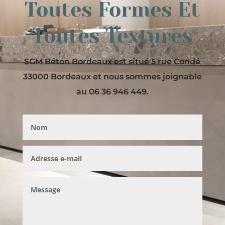
Toutes Formes Et
Toutes Textures
SGM Béton Bordeaux est situé 5 rue Condé
33000 Bordeaux et nous sommes joignable
au 06 36 946 449.