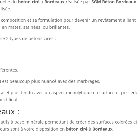
nuelle du
béton ciré
à
Bordeaux
réalisée par
SGM Béton Bordeaux
lisée.
composition et sa formulation pour devenir un revêtement alliant 
s en mates, satinées, ou brillantes.
e 2 types de bétons cirés :
fférentes.
) est beaucoup plus nuancé avec des marbrages.
isse et plus tendu avec un aspect monolytique en surface et poss
ect final.
aux :
atifs à base minérale permettant de créer des surfaces colorées et
urs sont à votre disposition en
béton ciré
à
Bordeaux
.