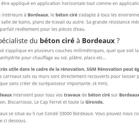
être appliqué en application horizontale tout comme en applicati
 intérieure à
Bordeaux
, le
béton ciré
s’adapte à tous les environn
salle de bains, plans de travail ou autre. Sa grande résistance m
parfait revêtement pour les pièces d’eau.
écialiste du
béton ciré
à
Bordeaux
?
ssé s’applique en plusieurs couches millimétriques, quel que soit l
 anhydrite pour chauffage au sol, plâtre, placo etc…
 très utile dans le cadre de la rénovation, SGM Rénovation peut é
s carreaux sols ou murs sont directement recouverts pour laisser 
ique sans créer de surépaisseur importante. (4 mm).
rdeaux
intervient pour tous vos
travaux
de
béton ciré
sur
Bordeau
n, Biscarrosse, Le Cap Ferret et toute la
Gironde.
aux se situe au 5 rue Condé 33000 Bordeaux. Vous pouvez nous c
e ci dessous.