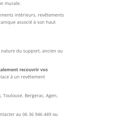
on murale.
ements intérieurs, revêtements
écanique associé à son haut
a nature du support, ancien ou
galement recouvrir vos
place à un revêtement
x
, Toulouse, Bergerac, Agen,
ontacter au
06 36 946 449
ou