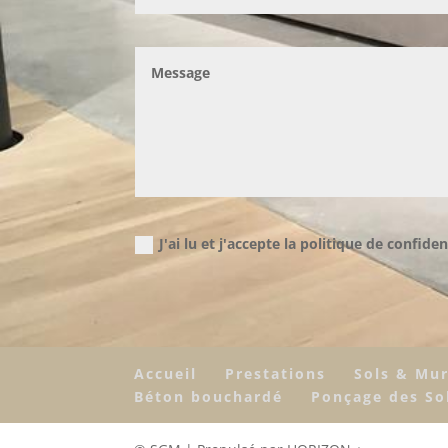
J'ai lu et j'accepte la politique de confiden
Accueil
Prestations
Sols & Mu
Béton bouchardé
Ponçage des So