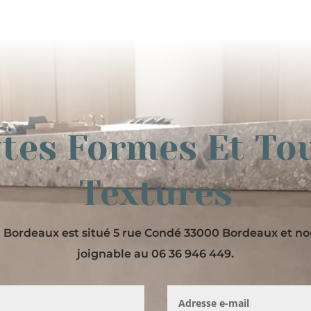
tes Formes Et To
Textures
Bordeaux est situé 5 rue Condé 33000 Bordeaux et 
joignable au 06 36 946 449.