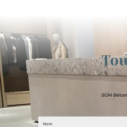
Tou
SGM Béton 