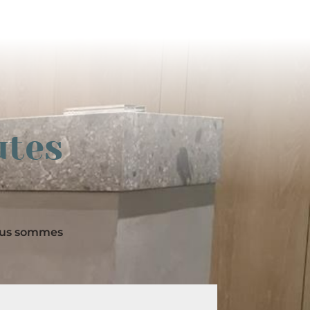
utes
nous sommes