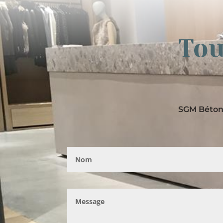
Tou
SGM Béton 