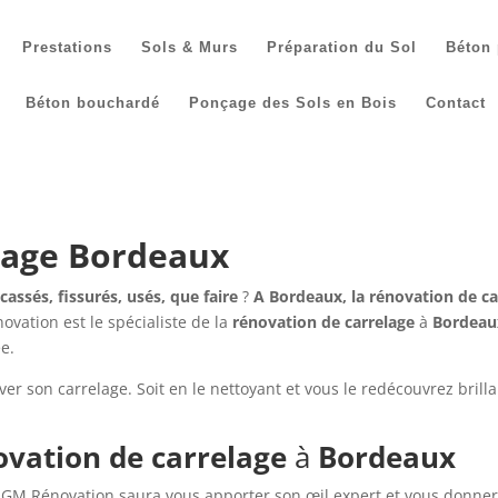
Prestations
Sols & Murs
Préparation du Sol
Béton 
Béton bouchardé
Ponçage des Sols en Bois
Contact
lage Bordeaux
cassés, fissurés, usés, que faire
?
A Bordeaux, la rénovation de c
ovation est le spécialiste de la
rénovation de carrelage
à
Bordeau
ée.
er son carrelage. Soit en le nettoyant et vous le redécouvrez brillan
ovation de carrelage
à
Bordeaux
é SGM Rénovation saura vous apporter son œil expert et vous donner