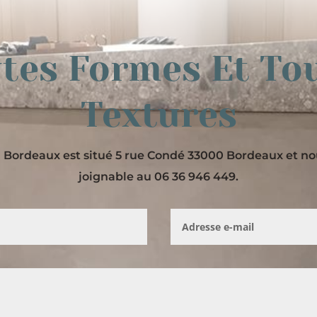
tes Formes Et To
Textures
Bordeaux est situé 5 rue Condé 33000 Bordeaux et 
joignable au 06 36 946 449.