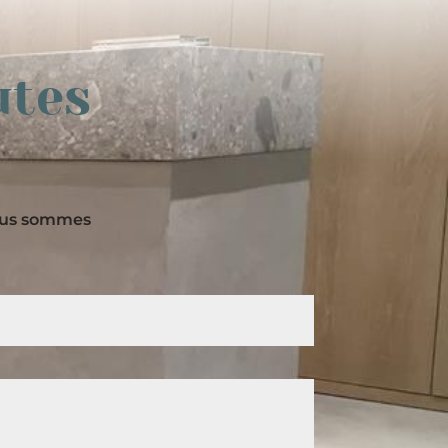
utes
nous sommes