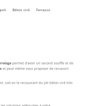
poli
Béton ciré
Terrazzo
arrelage
permet d’avoir un second souffle et de
x
et peut même vous proposer de recouvrir
t, soit en le recouvrant du joli béton ciré très
 les solutions adéquates à votre