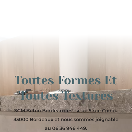
Toutes Formes Et
Toutes Textures
SGM Béton Bordeaux est situé 5 rue Condé
33000 Bordeaux et nous sommes joignable
au 06 36 946 449.