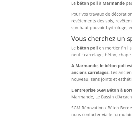
Le
béton
poli
à
Marmande
peu
Pour vos travaux de décoration
revêtements des sols, revêteme
son haut pouvoir hydrofuge, en
Vous cherchez un sp
Le
béton
poli
en mortier fin li
neuf : carrelage, béton, chape
A Marmande, le béton poli est
anciens carrelages.
Les ancien
nouveau, sans joints et esthét
L’entreprise SGM Béton à Bo
Marmande, Le Bassin d’Arcacho
SGM Rénovation / Béton Borde
nous contacter via le formulair