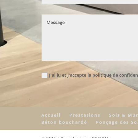
J'ai lu et j'accepte la politique de confiden
Accueil
Prestations
Sols & Mu
Béton bouchardé
Ponçage des So