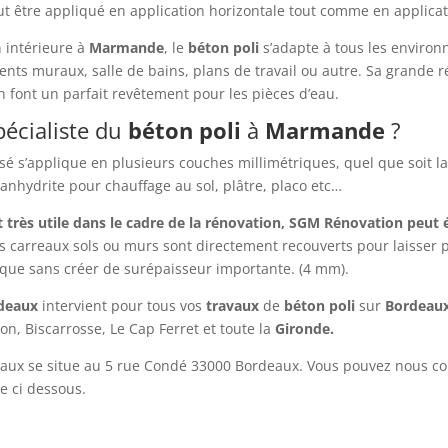
t être appliqué en application horizontale tout comme en applica
 intérieure à
Marmande
, le
béton
poli
s’adapte à tous les environ
nts muraux, salle de bains, plans de travail ou autre. Sa grande 
 font un parfait revêtement pour les pièces d’eau.
écialiste du
béton
poli
à
Marmande
?
ssé s’applique en plusieurs couches millimétriques, quel que soit 
 anhydrite pour chauffage au sol, plâtre, placo etc…
 très utile dans le cadre de la rénovation, SGM Rénovation peut
s carreaux sols ou murs sont directement recouverts pour laisser 
ique sans créer de surépaisseur importante. (4 mm).
rdeaux
intervient pour tous vos
travaux
de
béton
poli
sur
Bordeau
n, Biscarrosse, Le Cap Ferret et toute la
Gironde.
aux se situe au 5 rue Condé 33000 Bordeaux. Vous pouvez nous c
e ci dessous.