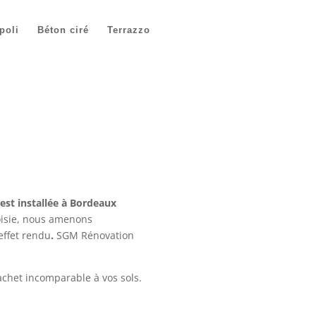
poli
Béton ciré
Terrazzo
st installée à Bordeaux
hoisie, nous amenons
effet rendu
.
SGM Rénovation
chet incomparable à vos sols.