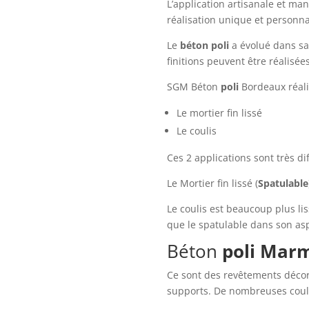
L’application artisanale et ma
réalisation unique et personna
Le
béton
poli
a évolué dans sa 
finitions peuvent être réalisée
SGM Béton
poli
Bordeaux réalis
Le mortier fin lissé
Le coulis
Ces 2 applications sont très di
Le Mortier fin lissé (
Spatulable
Le coulis est beaucoup plus l
que le spatulable dans son asp
Béton
poli
Mar
Ce sont des revêtements décor
supports. De nombreuses coule