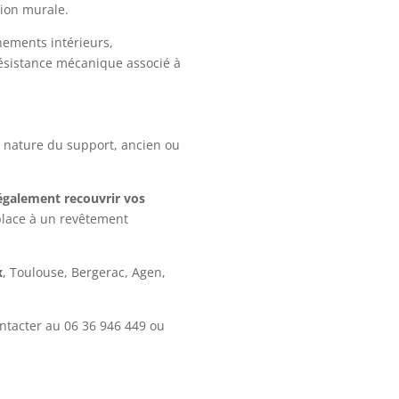
tion murale.
nements intérieurs,
résistance mécanique associé à
la nature du support, ancien ou
 également recouvrir vos
place à un revêtement
x
, Toulouse, Bergerac, Agen,
ontacter au
06 36 946 449
ou