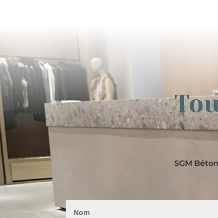
Tou
SGM Béton 