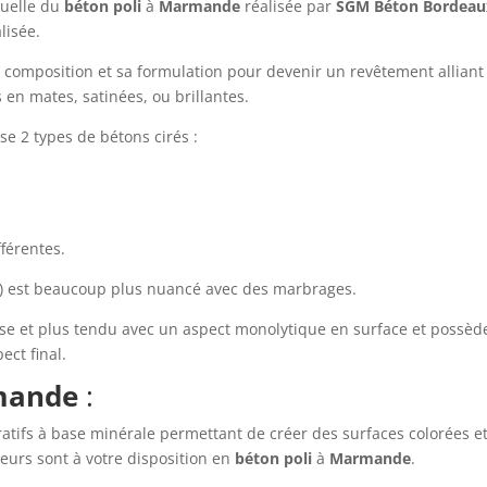
nuelle du
béton
poli
à
Marmande
réalisée par
SGM Béton Bordeau
lisée.
composition et sa formulation pour devenir un revêtement alliant 
s en mates, satinées, ou brillantes.
e 2 types de bétons cirés :
fférentes.
) est beaucoup plus nuancé avec des marbrages.
isse et plus tendu avec un aspect monolytique en surface et poss
ect final.
mande
:
atifs à base minérale permettant de créer des surfaces colorées et
urs sont à votre disposition en
béton
poli
à
Marmande
.