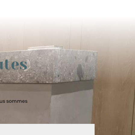
utes
nous sommes