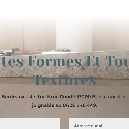
tes Formes Et To
Textures
Bordeaux est situé 5 rue Condé 33000 Bordeaux et 
joignable au 06 36 946 449.