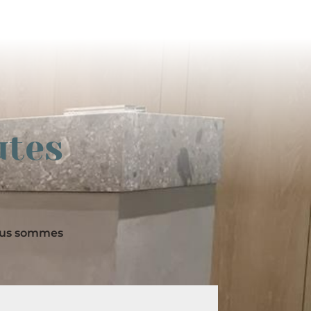
utes
nous sommes