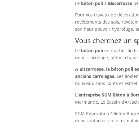
Le
béton
poli
à
Biscarrosse
peu
Pour vos travaux de décoration
revêtements des sols, revêteme
son haut pouvoir hydrofuge, en
Vous cherchez un sp
Le
béton
poli
en mortier fin li
neuf : carrelage, béton, chape
A Biscarrosse, le béton poli 
anciens carrelages.
Les ancien
nouveau, sans joints et esthét
L’entreprise SGM Béton à Bo
Marmande, Le Bassin d’Arcacho
SGM Rénovation / Béton Borde
nous contacter via le formulair