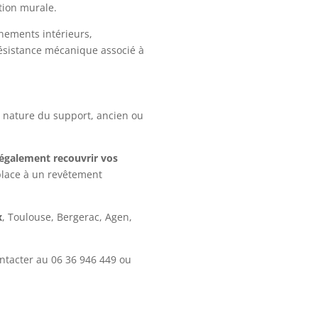
tion murale.
nements intérieurs,
résistance mécanique associé à
la nature du support, ancien ou
t également recouvrir vos
place à un revêtement
x
, Toulouse, Bergerac, Agen,
ontacter au
06 36 946 449
ou