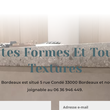
tes Formes Et To
Textures
Bordeaux est situé 5 rue Condé 33000 Bordeaux et 
joignable au 06 36 946 449.