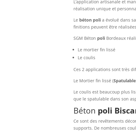
L’application artisanale et ma
réalisation unique et personna
Le
béton
poli
a évolué dans sa 
finitions peuvent être réalisée
SGM Béton
poli
Bordeaux réalis
Le mortier fin lissé
Le coulis
Ces 2 applications sont très di
Le Mortier fin lissé (
Spatulable
Le coulis est beaucoup plus l
que le spatulable dans son asp
Béton
poli
Bisca
Ce sont des revêtements décor
supports. De nombreuses coule