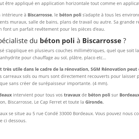
t être appliqué en application horizontale tout comme en applica
 intérieure à
Biscarrosse
, le
béton
poli
s’adapte à tous les environ
nts muraux, salle de bains, plans de travail ou autre. Sa grande 
 font un parfait revêtement pour les pièces d’eau.
écialiste du
béton
poli
à
Biscarrosse
?
ssé s’applique en plusieurs couches millimétriques, quel que soit 
 anhydrite pour chauffage au sol, plâtre, placo etc…
est très utile dans le cadre de la rénovation, SGM Rénovation peu
s carreaux sols ou murs sont directement recouverts pour laisser 
ique sans créer de surépaisseur importante. (4 mm).
rdeaux
intervient pour tous vos
travaux
de
béton
poli
sur
Bordeau
n, Biscarrosse, Le Cap Ferret et toute la
Gironde.
aux se situe au 5 rue Condé 33000 Bordeaux. Vous pouvez nous c
e ci dessous.