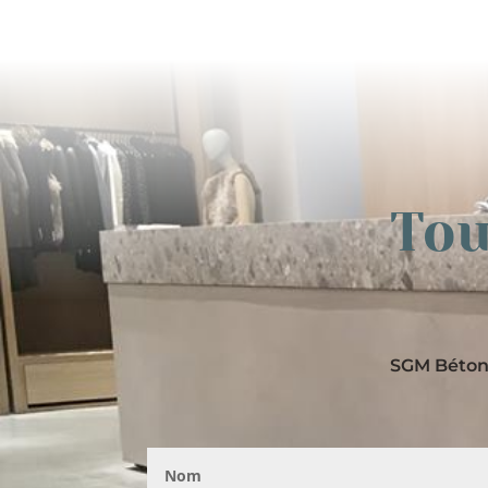
Tou
SGM Béton 