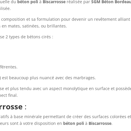
nuelle du
béton
poli
à
Biscarrosse
réalisée par
SGM Béton Bordea
lisée.
composition et sa formulation pour devenir un revêtement alliant 
s en mates, satinées, ou brillantes.
e 2 types de bétons cirés :
fférentes.
) est beaucoup plus nuancé avec des marbrages.
isse et plus tendu avec un aspect monolytique en surface et poss
ect final.
rrosse
:
atifs à base minérale permettant de créer des surfaces colorées et
urs sont à votre disposition en
béton
poli
à
Biscarrosse
.