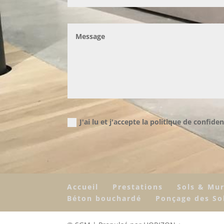
J'ai lu et j'accepte la politique de confiden
Accueil
Prestations
Sols & Mu
Béton bouchardé
Ponçage des So