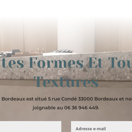
tes Formes Et To
Textures
Bordeaux est situé 5 rue Condé 33000 Bordeaux et 
joignable au 06 36 946 449.