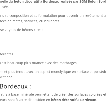
nuelle du
béton
décoratif
à
Bordeaux
réalisée par
SGM Béton Bor
lisée.
ns sa composition et sa formulation pour devenir un revêtement all
isées en mates, satinées, ou brillantes.
e 2 types de bétons cirés :
fférentes.
) est beaucoup plus nuancé avec des marbrages.
isse et plus tendu avec un aspect monolytique en surface et poss
ect final.
Bordeaux :
atifs à base minérale permettant de créer des surfaces colorées et
urs sont à votre disposition en
béton
décoratif
à
Bordeaux
.