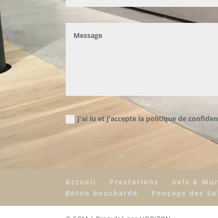
J'ai lu et j'accepte la politique de confiden
Accueil
Prestations
Sols & Mu
Béton bouchardé
Ponçage des So