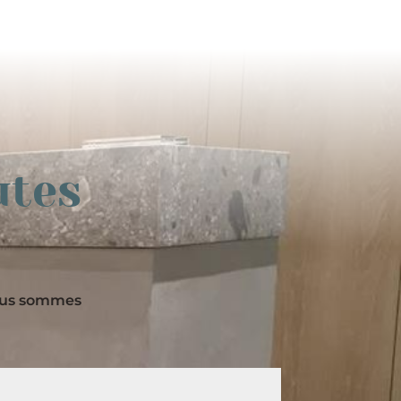
utes
nous sommes