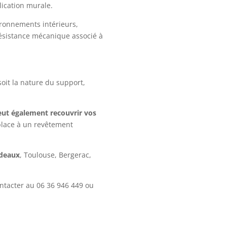
ication murale.
ironnements intérieurs,
résistance mécanique associé à
soit la nature du support,
peut également recouvrir vos
place à un revêtement
deaux
, Toulouse, Bergerac,
ontacter au
06 36 946 449
ou