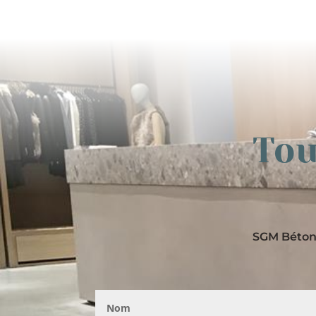
Tou
SGM Béton 