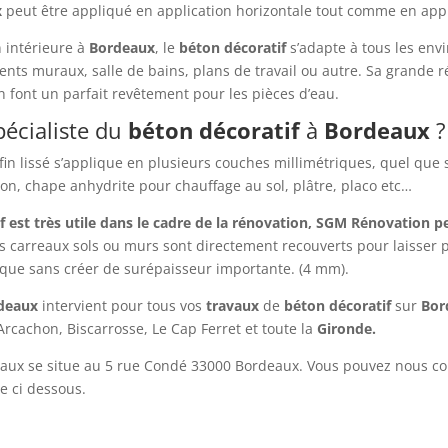
x
peut être appliqué en application horizontale tout comme en appl
 intérieure à
Bordeaux
, le
béton
décoratif
s’adapte à tous les env
nts muraux, salle de bains, plans de travail ou autre. Sa grande 
 font un parfait revêtement pour les pièces d’eau.
écialiste du
béton
décoratif
à
Bordeaux
?
fin lissé s’applique en plusieurs couches millimétriques, quel que 
ton, chape anhydrite pour chauffage au sol, plâtre, placo etc…
f est très utile dans le cadre de la rénovation, SGM Rénovation 
s carreaux sols ou murs sont directement recouverts pour laisser 
ique sans créer de surépaisseur importante. (4 mm).
rdeaux
intervient pour tous vos
travaux
de
béton
décoratif
sur
Bor
rcachon, Biscarrosse, Le Cap Ferret et toute la
Gironde.
aux se situe au 5 rue Condé 33000 Bordeaux. Vous pouvez nous c
e ci dessous.